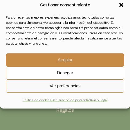
Gestionar consentimiento
Para ofrecer las mejores experiencias, utilizamos tecnologías como las
cookies para almacenar y/o acceder a la información del dispositivo. El
consentimiento de estas tecnologías nos permitirá procesar datos como el
comportamiento de navegación o las identificaciones únicas en este sitio. No
Tu Jardín de Emociones
consentir o retirar el consentimiento, puede afectar negativamente a ciertas
características y funciones.
Más que flores, experiencias
Aceptar
Categorías
Denegar
Flores Naturales
Ver preferencias
Condolencias
Novias
Política de cookies
Declaración de privacidad
Aviso Legal
Regalos