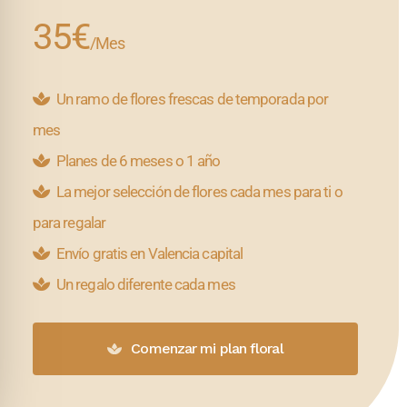
35€
/Mes
Un ramo de flores frescas de temporada por
mes
Planes de 6 meses o 1 año
La mejor selección de flores cada mes para ti o
para regalar
Envío gratis en Valencia capital
Un regalo diferente cada mes
Comenzar mi plan floral