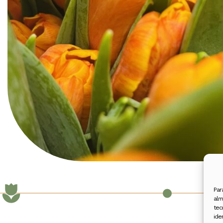
Par
alm
tec
ide