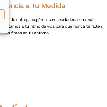
cuencia a Tu Medida
escura Garantizada
uencia de entrega según tus necesidades: semanal,
es con la frescura. Las flores son seleccionadas
ajustamos a tu ritmo de vida para que nunca te falten
das en su punto óptimo de floración, asegurando que
su belleza durante el mayor tiempo posible.
las flores en tu entorno.