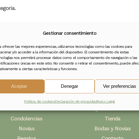
egoría.
Gestionar consentimiento
a ofrecer las mejores experiencias, utilizamos tecnologías como las cookies para
acenar y/o acceder a la información del dispositivo. El consentimiento de estas
nologías nos permitirá procesar datos como el comportamiento de navegación o las
ntificaciones únicas en este sitio. No consentir o retirar el consentimiento, puede afec
ativamente a ciertas características y funciones.
Aceptar
Denegar
Ver preferencias
Categorías
Sobre
El Gardenci
Política de cookies
Declaración de privacidad
Aviso Legal
Flores Naturales
Quiénes Somos
Condolencias
Tienda
Novias
Bodas y Novias
Regalos
Contacto