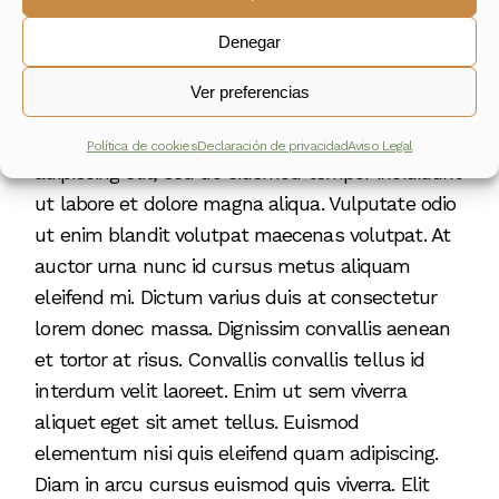
Denegar
About this plant
Ver preferencias
Lorem ipsum dolor sit amet, consectetur
Política de cookies
Declaración de privacidad
Aviso Legal
adipiscing elit, sed do eiusmod tempor incididunt
ut labore et dolore magna aliqua. Vulputate odio
ut enim blandit volutpat maecenas volutpat. At
auctor urna nunc id cursus metus aliquam
eleifend mi. Dictum varius duis at consectetur
lorem donec massa. Dignissim convallis aenean
et tortor at risus. Convallis convallis tellus id
interdum velit laoreet. Enim ut sem viverra
aliquet eget sit amet tellus. Euismod
elementum nisi quis eleifend quam adipiscing.
Diam in arcu cursus euismod quis viverra. Elit