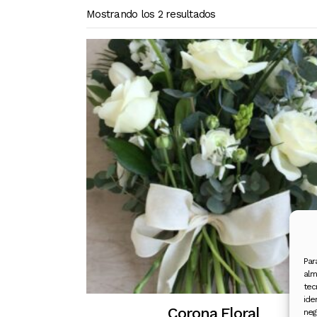
Mostrando los 2 resultados
Par
alm
tec
ide
Corona Floral
neg