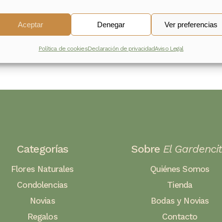
152,00
€
Aceptar
Denegar
Ver preferencias
Política de cookies
Declaración de privacidad
Aviso Legal
Categorías
Sobre
El Gardenci
Flores Naturales
Quiénes Somos
Condolencias
Tienda
Novias
Bodas y Novias
Regalos
Contacto