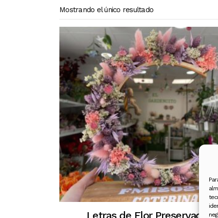
Mostrando el único resultado
Par
alm
tec
ide
Letras de Flor Preservada
neg