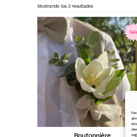
Mostrando los 3 resultados
Sal
Par
alm
tec
ide
Boutonnière
neg