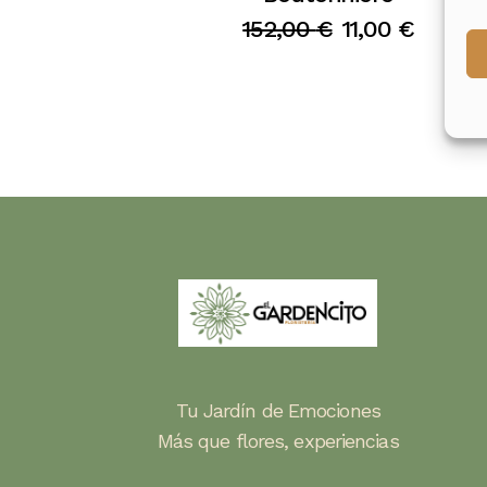
152,00
€
11,00
€
El
El
precio
precio
original
actual
era:
es:
152,00 €.
11,00 €.
Tu Jardín de Emociones
Más que flores, experiencias