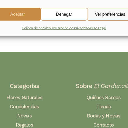
163,00
€
Aceptar
Denegar
Ver preferencias
Política de cookies
Declaración de privacidad
Aviso Legal
Categorías
Sobre
El Gardenci
Flores Naturales
Quiénes Somos
Condolencias
Tienda
Novias
Bodas y Novias
Regalos
Contacto