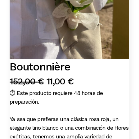
Boutonnière
152,00
€
11,00
€
El
El
precio
precio
⏱️ Este producto requiere 48 horas de
preparación.
original
actual
era:
es:
Ya sea que prefieras una clásica rosa roja, un
152,00 €.
11,00 €.
elegante lirio blanco o una combinación de flores
exóticas, tenemos una amplia variedad de