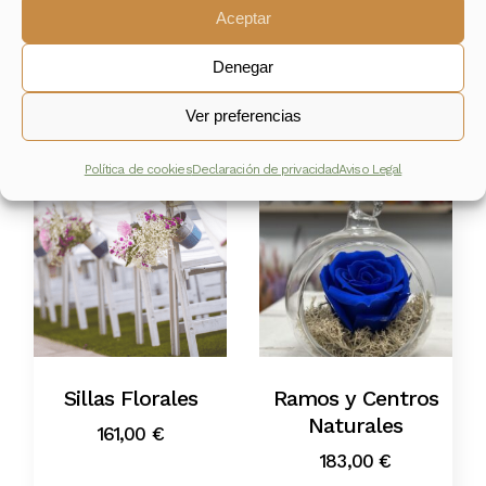
Aceptar
Denegar
Productos relacionados
Ver preferencias
Política de cookies
Declaración de privacidad
Aviso Legal
Sillas Florales
Ramos y Centros
Naturales
161,00
€
183,00
€