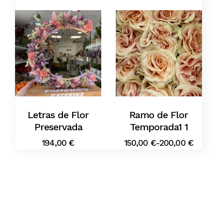
Letras de Flor
Ramo de Flor
Preservada
Temporada1 1
194,00
€
150,00
€
-
200,00
€
Rango
de
precios:
desde
150,00 €
hasta
200,00 €