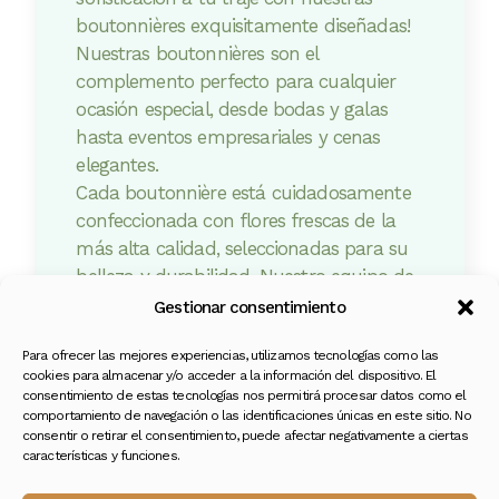
boutonnières exquisitamente diseñadas!
Nuestras boutonnières son el
complemento perfecto para cualquier
ocasión especial, desde bodas y galas
hasta eventos empresariales y cenas
elegantes.
Cada boutonnière está cuidadosamente
confeccionada con flores frescas de la
más alta calidad, seleccionadas para su
belleza y durabilidad. Nuestro equipo de
diseñadores expertos se asegura de que
Gestionar consentimiento
cada detalle sea impecable, desde la
Para ofrecer las mejores experiencias, utilizamos tecnologías como las
elección de las flores hasta el montaje
cookies para almacenar y/o acceder a la información del dispositivo. El
final.
consentimiento de estas tecnologías nos permitirá procesar datos como el
comportamiento de navegación o las identificaciones únicas en este sitio. No
consentir o retirar el consentimiento, puede afectar negativamente a ciertas
características y funciones.