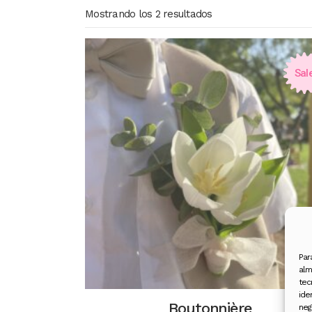
Mostrando los 2 resultados
Sal
Par
alm
tec
ide
Boutonnière
neg