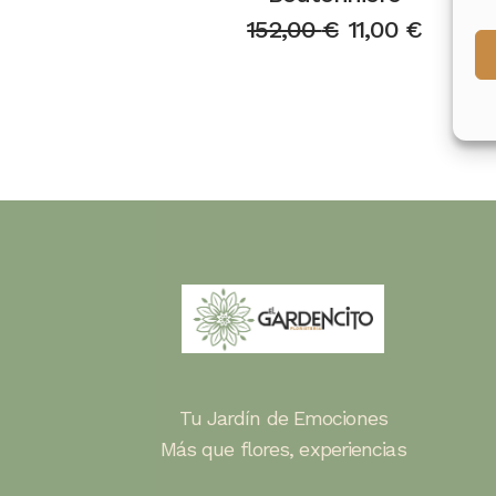
152,00
€
11,00
€
El
El
precio
precio
original
actual
era:
es:
152,00 €.
11,00 €.
Tu Jardín de Emociones
Más que flores, experiencias