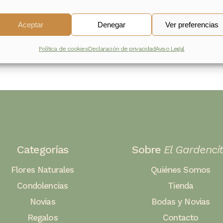
163,00
€
Aceptar
Denegar
Ver preferencias
Política de cookies
Declaración de privacidad
Aviso Legal
Categorías
Sobre
El Gardenci
Flores Naturales
Quiénes Somos
Condolencias
Tienda
Novias
Bodas y Novias
Regalos
Contacto